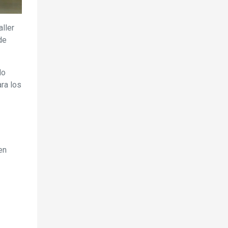
aller
de
do
ra los
en